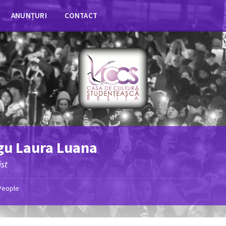
ANUNȚURI
CONTACT
gu Laura Luana
st
People