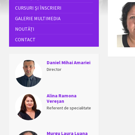
CURSURI ȘI ÎNSCRIERI
GALERIE MULTIMEDIA
NOUTĂȚI
CONTACT
Daniel Mihai Amariei
Director
Alina Ramona
Vereșan
Referent de specialitate
Murgu Laura Luana