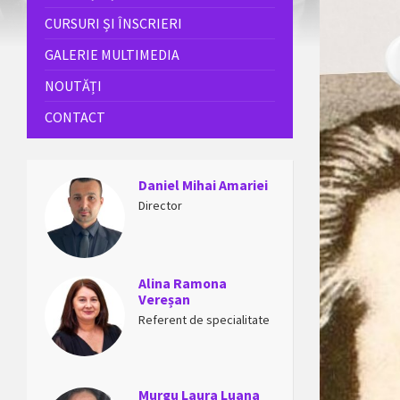
CURSURI ȘI ÎNSCRIERI
GALERIE MULTIMEDIA
NOUTĂȚI
CONTACT
Daniel Mihai Amariei
Director
Alina Ramona
Vereșan
Referent de specialitate
Murgu Laura Luana