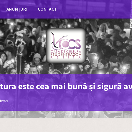
ANUNȚURI
CONTACT
tura este cea mai bună și sigură a
News