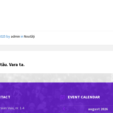
2025
by
admin
in
Noutăți
tău. Vara ta.
NTACT
EVENT CALENDAR
aian Vuia, nr. 1-4
Previous
august
2026