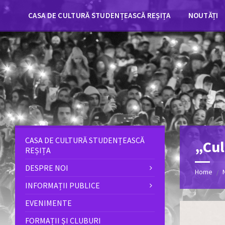
Skip
Skip
Skip
to
to
to
CASA DE CULTURĂ STUDENȚEASCĂ REȘIȚA
NOUTĂȚI
content
left
footer
sidebar
CASA DE CULTURĂ STUDENȚEASCĂ
„Cul
REȘIȚA
DESPRE NOI
Home
/
INFORMAȚII PUBLICE
EVENIMENTE
FORMAȚII ȘI CLUBURI