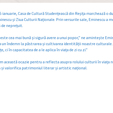
15 ianuarie, Casa de Cultură Studențească din Reșița marchează o d
inescu și Ziua Culturii Naționale. Prin versurile sale, Eminescu a
 de neprețuit.
 este cea mai bună și sigură avere a unui popor,” ne amintește Emine
a un îndemn la păstrarea și cultivarea identității noastre cultural
e, ci în capacitatea de a le aplica în viața de zi cu zi.”
im această ocazie pentru a reflecta asupra rolului culturii în viața
i valorifica patrimoniul literar și artistic național.