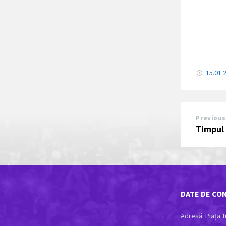
15.01.
Previous
Timpul 
DATE DE CO
Adresă: Piața Tr