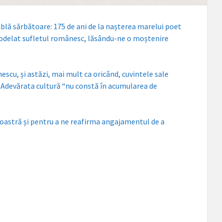
ublă sărbătoare: 175 de ani de la nașterea marelui poet
 modelat sufletul românesc, lăsându-ne o moștenire
scu, și astăzi, mai mult ca oricând, cuvintele sale
e. Adevărata cultură “nu constă în acumularea de
 noastră și pentru a ne reafirma angajamentul de a