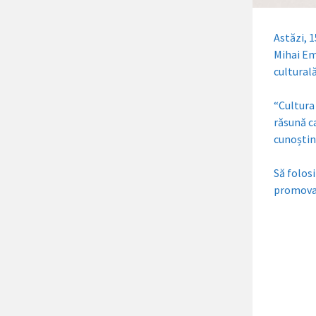
Astăzi, 
Mihai Em
culturală
“Cultura
răsună c
cunoștinț
Să folos
promova ș