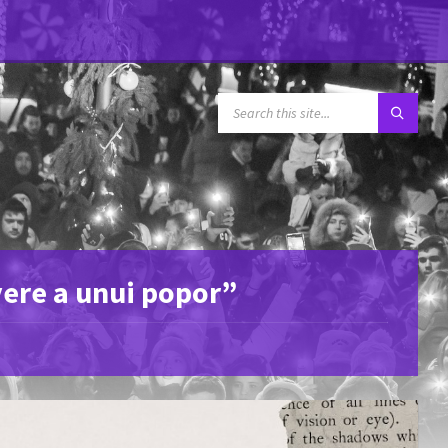
SEARCH:
vere a unui popor”